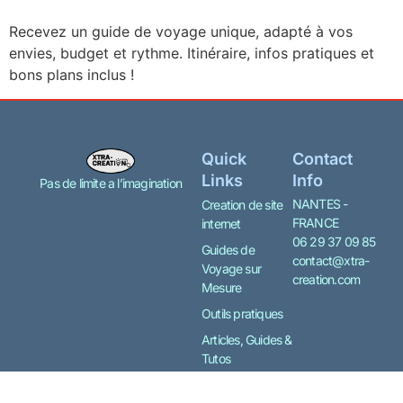
Recevez un guide de voyage unique, adapté à vos
envies, budget et rythme. Itinéraire, infos pratiques et
bons plans inclus !
Quick
Contact
Links
Info
Pas de limite a l’imagination
NANTES -
Creation de site
FRANCE
internet
06 29 37 09 85
Guides de
contact@xtra-
Voyage sur
creation.com
Mesure
Outils pratiques
Articles, Guides &
Tutos