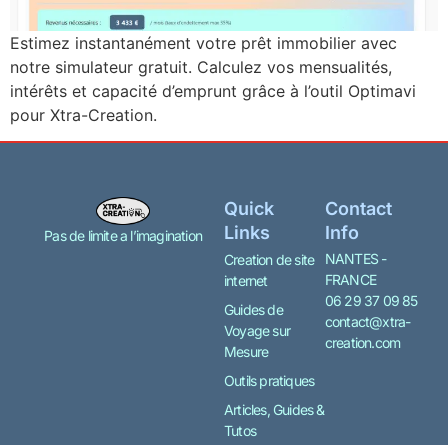
Estimez instantanément votre prêt immobilier avec
notre simulateur gratuit. Calculez vos mensualités,
intérêts et capacité d’emprunt grâce à l’outil Optimavi
pour Xtra-Creation.
Quick
Contact
Links
Info
Pas de limite a l’imagination
NANTES -
Creation de site
FRANCE
internet
06 29 37 09 85
Guides de
contact@xtra-
Voyage sur
creation.com
Mesure
Outils pratiques
Articles, Guides &
Tutos