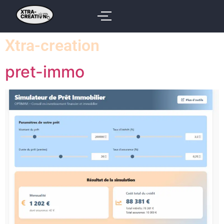
Xtra-creation
pret-immo