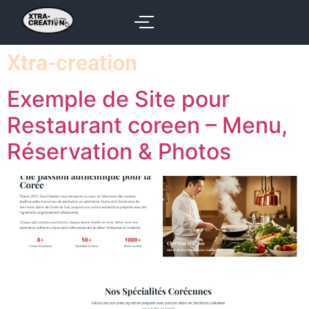
Xtra-creation
Exemple de Site pour
Restaurant coreen – Menu,
Réservation & Photos