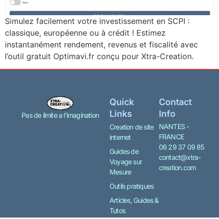
Simulez facilement votre investissement en SCPI :
classique, européenne ou à crédit ! Estimez
instantanément rendement, revenus et fiscalité avec
l’outil gratuit Optimavi.fr conçu pour Xtra-Creation.
Quick
Contact
Links
Info
Pas de limite a l’imagination
NANTES -
Creation de site
FRANCE
internet
06 29 37 09 85
Guides de
contact@xtra-
Voyage sur
creation.com
Mesure
Outils pratiques
Articles, Guides &
Tutos