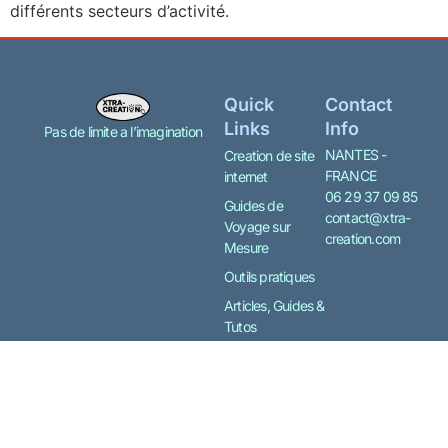
différents secteurs d’activité.
Quick
Contact
Links
Info
Pas de limite a l’imagination
NANTES -
Creation de site
FRANCE
internet
06 29 37 09 85
Guides de
contact@xtra-
Voyage sur
creation.com
Mesure
Outils pratiques
Articles, Guides &
Tutos