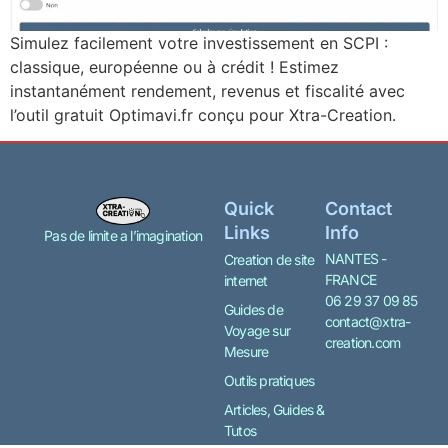
Simulez facilement votre investissement en SCPI :
classique, européenne ou à crédit ! Estimez
instantanément rendement, revenus et fiscalité avec
l’outil gratuit Optimavi.fr conçu pour Xtra-Creation.
Quick
Contact
Links
Info
Pas de limite a l’imagination
NANTES -
Creation de site
FRANCE
internet
06 29 37 09 85
Guides de
contact@xtra-
Voyage sur
creation.com
Mesure
Outils pratiques
Articles, Guides &
Tutos