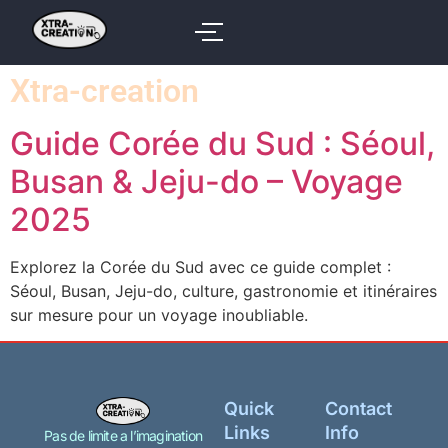
Xtra-creation
Guide Corée du Sud : Séoul,
Busan & Jeju-do – Voyage
2025
Explorez la Corée du Sud avec ce guide complet :
Séoul, Busan, Jeju-do, culture, gastronomie et itinéraires
sur mesure pour un voyage inoubliable.
Quick
Contact
Links
Info
Pas de limite a l’imagination