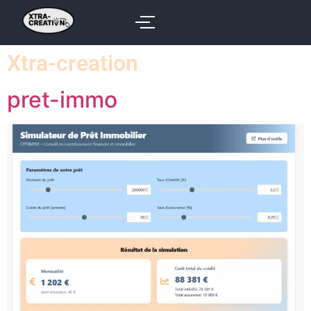
Xtra-creation
pret-immo