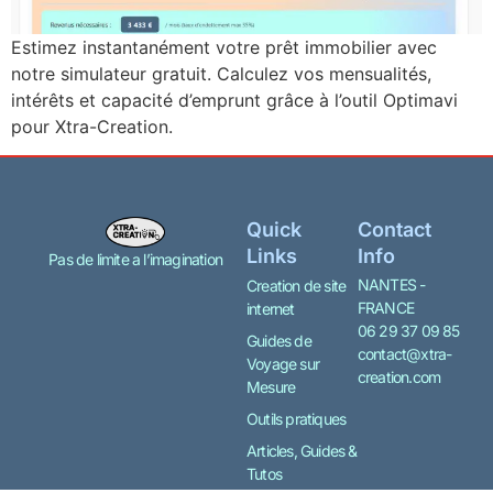
Estimez instantanément votre prêt immobilier avec
notre simulateur gratuit. Calculez vos mensualités,
intérêts et capacité d’emprunt grâce à l’outil Optimavi
pour Xtra-Creation.
Quick
Contact
Links
Info
Pas de limite a l’imagination
NANTES -
Creation de site
FRANCE
internet
06 29 37 09 85
Guides de
contact@xtra-
Voyage sur
creation.com
Mesure
Outils pratiques
Articles, Guides &
Tutos