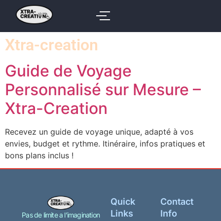
Xtra-creation
Guide de Voyage
Personnalisé sur Mesure –
Xtra-Creation
Recevez un guide de voyage unique, adapté à vos
envies, budget et rythme. Itinéraire, infos pratiques et
bons plans inclus !
Quick
Contact
Links
Info
Pas de limite a l’imagination